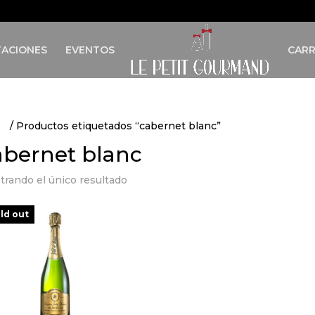
ACIONES
EVENTOS
CARR
io
/ Productos etiquetados “cabernet blanc”
abernet blanc
trando el único resultado
ld out