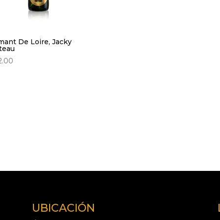
mant De Loire, Jacky
teau
2.00
UBICACIÓN