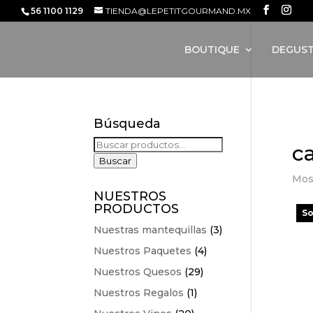
56 1100 1129
TIENDA@LEPETITGOURMAND.MX
BOUTIQUE
DEGUST
Búsqueda
Inic
Buscar
c
por:
Buscar
Mos
NUESTROS
PRODUCTOS
So
Nuestras mantequillas
(3)
Nuestros Paquetes
(4)
Nuestros Quesos
(29)
Nuestros Regalos
(1)