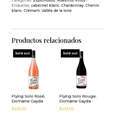
Categorías:
Espumosos
,
Nuestros Vinos
Etiquetas:
cabernet blanc
,
Chardonnay
,
Chenin
blanc
,
Crémant
,
Vallée de la loire
Productos relacionados
Sold out
Sold out
Flying Solo Rosé,
Flying Solo Rouge,
Domaine Gayda
Domaine Gayda
$
443.00
$
443.00