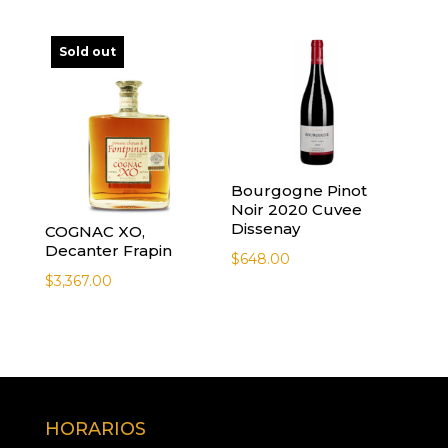
Sold out
Bourgogne Pinot
Noir 2020 Cuvee
Dissenay
COGNAC XO,
Decanter Frapin
$
648.00
$
3,367.00
HORARIOS