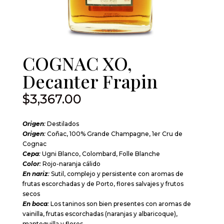
COGNAC XO,
Decanter Frapin
$
3,367.00
Origen
:
Destilados
Origen
:
Coñac, 100% Grande Champagne, 1er Cru de
Cognac
Cepa
:
Ugni Blanco, Colombard, Folle Blanche
Color
:
Rojo-naranja cálido
En nariz
:
Sutil, complejo y persistente con aromas de
frutas escorchadas y de Porto, flores salvajes y frutos
secos
En boca
:
Los taninos son bien presentes con aromas de
vainilla, frutas escorchadas (naranjas y albaricoque),
mantequilla y flores