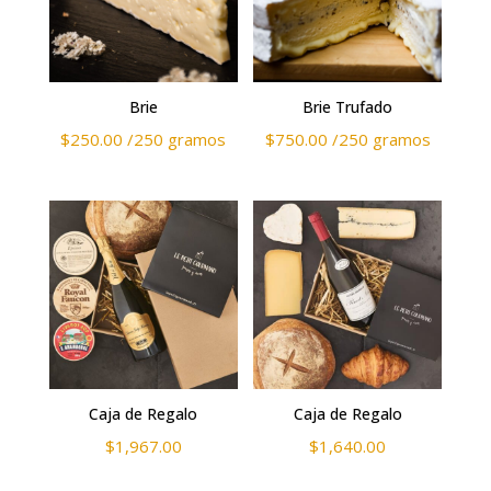
Brie
Brie Trufado
$
250.00
/250 gramos
$
750.00
/250 gramos
Caja de Regalo
Caja de Regalo
$
1,967.00
$
1,640.00