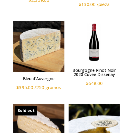
$
2,359.00
$
130.00
/pieza
Bourgogne Pinot Noir
2020 Cuvee Dissenay
Bleu d´Auvergne
$
648.00
$
395.00
/250 gramos
Sold out