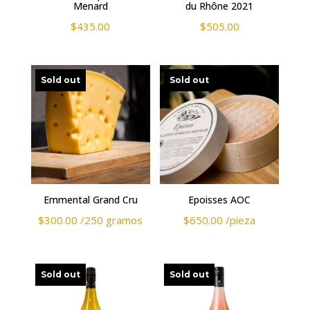
Menard
du Rhône 2021
$
435.00
$
505.00
Sold out
Sold out
Emmental Grand Cru
Epoisses AOC
$
300.00
/250 gramos
$
650.00
/pieza
Sold out
Sold out