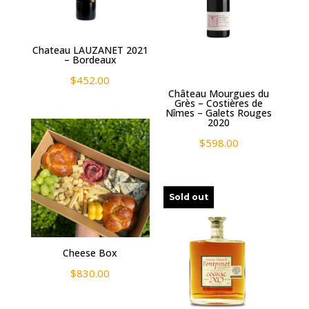
Chateau LAUZANET 2021
– Bordeaux
$
452.00
Château Mourgues du
Grès – Costières de
Nîmes – Galets Rouges
2020
$
598.00
Sold out
Cheese Box
$
830.00