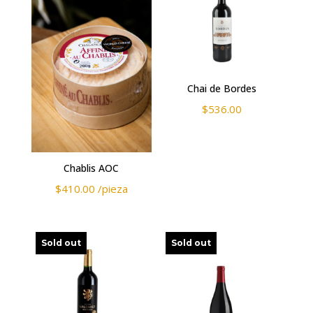
Chai de Bordes
$
536.00
Chablis AOC
$
410.00
/pieza
Sold out
Sold out