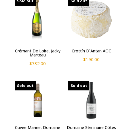
Sold out
Sold out
Crémant De Loire, Jacky
Crottín D´Antan AOC
Marteau
$
190.00
$
732.00
Sold out
Sold out
Cuvée Marine, Domaine
Domaine Séminaire Côtes