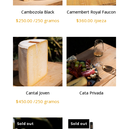
Cambozola Black
Camembert Royal Faucon
$
250.00
/250 gramos
$
360.00
/pieza
Cantal Joven
Cata Privada
$
450.00
/250 gramos
Sold out
Sold out