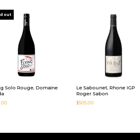
ld out
ng Solo Rouge, Domaine
Le Sabounet, Rhone IGP
da
Roger Sabon
.00
$
505.00