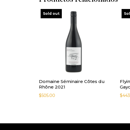
Sold out
So
Domaine Séminaire Côtes du
Flyi
Rhône 2021
Gay
$
505.00
$
443