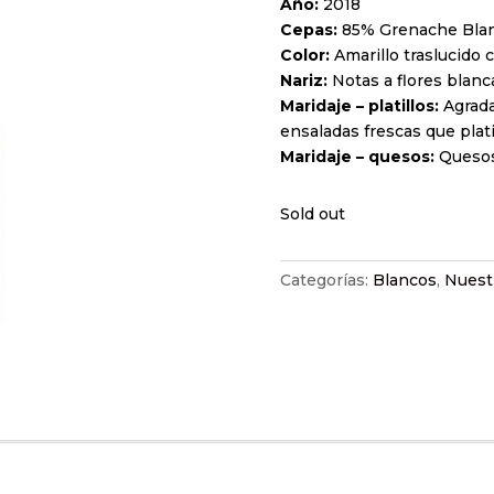
Año:
2018
Cepas:
85% Grenache Blanc
Color:
Amarillo traslucido 
Nariz:
Notas a flores blanca
Maridaje – platillos:
Agrada
ensaladas frescas que plati
Maridaje – quesos:
Quesos 
Sold out
Categorías:
Blancos
,
Nuest