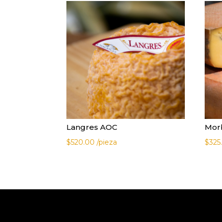
Langres AOC
Mor
$
520.00
/pieza
$
325