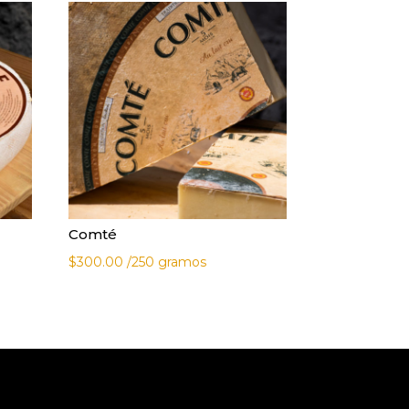
Comté
$
300.00
/250 gramos