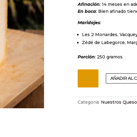
Afinación
:
14 meses en ad
En boca
:
Bien afinado tien
Maridajes
:
Les 2 Monardes, Vacquey
Zédé de Labegorce, Marg
Porción
:
250 gramos
Cantal
AÑADIR AL 
Joven
cantidad
Categoría:
Nuestros Queso