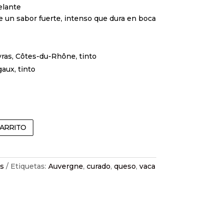
elante
e un sabor fuerte, intenso que dura en boca
ras, Côtes-du-Rhône, tinto
aux, tinto
CARRITO
s
Etiquetas:
Auvergne
,
curado
,
queso
,
vaca