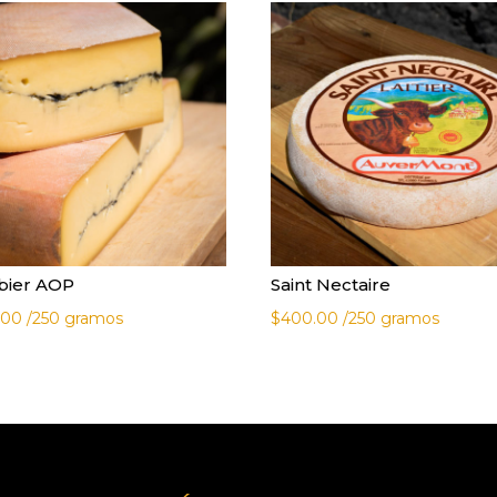
bier AOP
Saint Nectaire
.00
/250 gramos
$
400.00
/250 gramos