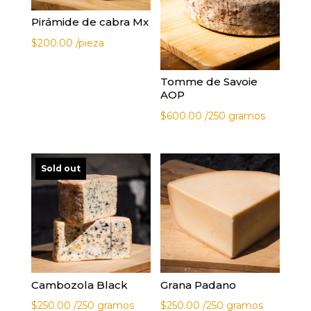
Pirámide de cabra Mx
$
200.00
/pieza
Tomme de Savoie
AOP
$
600.00
/250 gramos
Sold out
Cambozola Black
Grana Padano
$
250.00
/250 gramos
$
250.00
/250 gramos