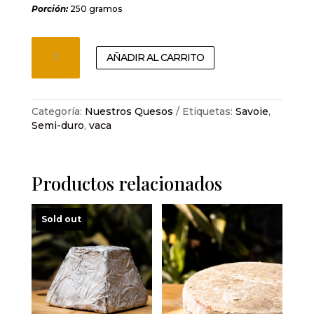
Porción
:
250 gramos
Raclette
AÑADIR AL CARRITO
de
Savoie
cantidad
Categoría:
Nuestros Quesos
Etiquetas:
Savoie
,
Semi-duro
,
vaca
Productos relacionados
Sold out