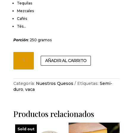
Tequilas
Mezcales
Cafés
Tés…
Porción
:
250 gramos
Morbier
AÑADIR AL CARRITO
AOP
cantidad
Categoría:
Nuestros Quesos
Etiquetas:
Semi-
duro
,
vaca
Productos relacionados
Sold out