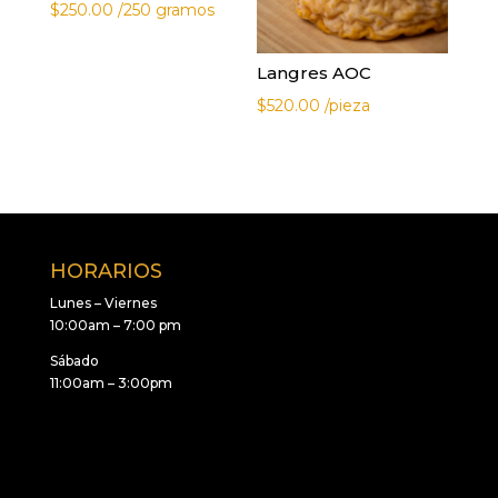
$
250.00
/250 gramos
Langres AOC
$
520.00
/pieza
HORARIOS
Lunes – Viernes
10:00am – 7:00 pm
Sábado
11:00am – 3:00pm