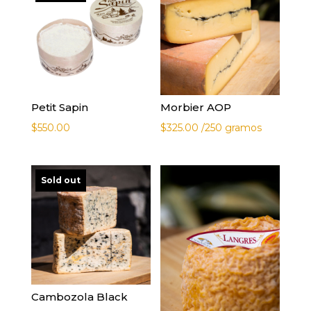
Petit Sapin
Morbier AOP
$
550.00
$
325.00
/250 gramos
Sold out
Cambozola Black